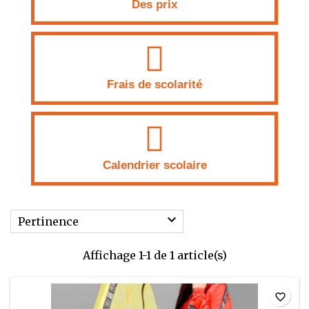
Des prix
Frais de scolarité
Calendrier scolaire

Pertinence
Affichage 1-1 de 1 article(s)
favorite_border