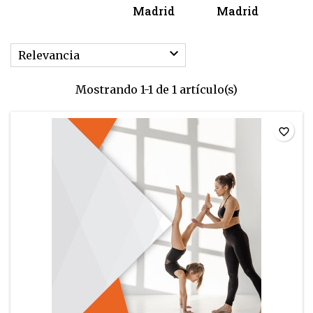
Madrid
Madrid
M

Relevancia
Mostrando 1-1 de 1 artículo(s)
favorite_border