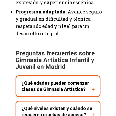
expresión y experiencia escénica.
Progresión adaptada:
Avance seguro
y gradual en dificultad y técnica,
respetando edad y nivel para un
desarrollo integral.
Preguntas frecuentes sobre
Gimnasia Artística Infantil y
Juvenil en Madrid
¿Qué edades pueden comenzar
clases de Gimnasia Artística?
Las clases están dirigidas a niños de 5 a
¿Qué niveles existen y cuándo se
12 años. Los grupos se organizan según
requieren pruebas de acceso?
edad, coordinación y nivel de desarrollo,