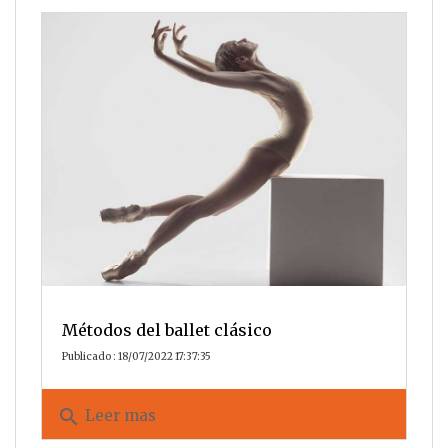
Métodos del ballet clásico
Publicado : 18/07/2022 17:37:35
search
Leer mas