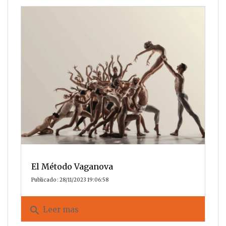
El Método Vaganova
Publicado : 28/11/2023 19:06:58
search
Leer mas