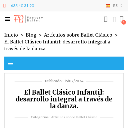
633 40 31 90
ES
×
×
×
×
Mi lista de deseos
((modalTitle))
Crear lista de deseos
Iniciar sesión
FB
Factory
Ballet
((confirmMessage))
Debe iniciar sesión para guardar productos en su
add_circle_outline
Crear nueva lista
Nombre de la lista de deseos
lista de deseos.
Inicio
Blog
Artículos sobre Ballet Clásico
El Ballet Clásico Infantil: desarrollo integral a
((cancelText))
((modalDeleteText))
través de la danza.
Cancelar
Iniciar sesión
Cancelar
Crear lista de deseos
menu
Publicado : 15/02/2024
El Ballet Clásico Infantil:
desarrollo integral a través de
la danza.
Categorías :
Artículos sobre Ballet Clásico