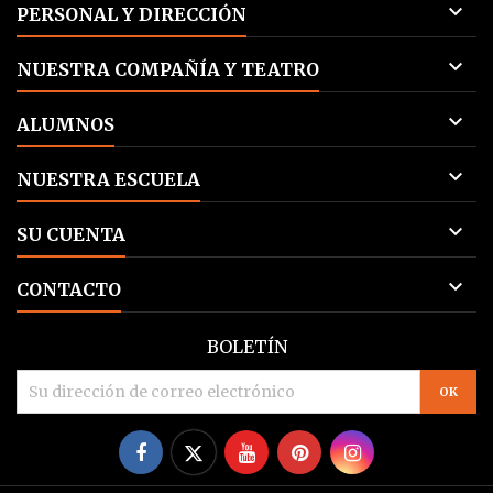

PERSONAL Y DIRECCIÓN
Protección antispam :
Hola ( Responde Vamos por

NUESTRA COMPAÑÍA Y TEATRO
favor )

ALUMNOS

NUESTRA ESCUELA

SU CUENTA

CONTACTO
BOLETÍN
Facebook
Twitter
YouTube
Pinterest
Instagram