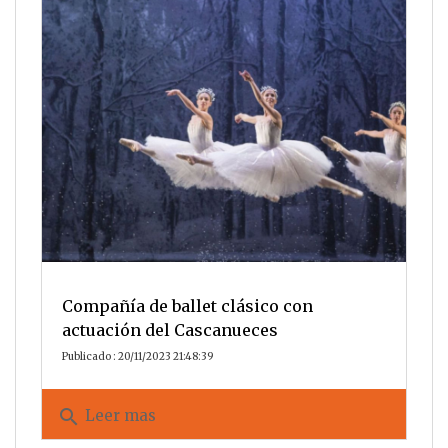
Compañía de ballet clásico con
actuación del Cascanueces
Publicado : 20/11/2023 21:48:39
search
Leer mas