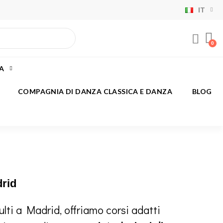
IT
×
×
×
×
CA
)
COMPAGNIA DI DANZA CLASSICA E DANZA
BLOG
i
i
drid
ulti a Madrid, offriamo corsi adatti