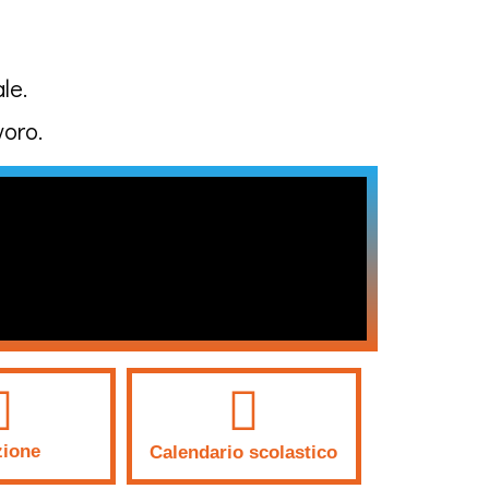
le.
voro.
zione
Calendario scolastico