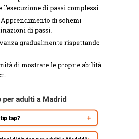
 l’esecuzione di passi complessi.
Apprendimento di schemi
nazioni di passi.
vanza gradualmente rispettando
ità di mostrare le proprie abilità
ci.
 per adulti a Madrid
 tip tap?
nni. Non c'è un limite massimo di età e adattiamo ogni