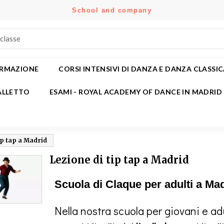
School and company
e mie liste di desideri
(modalTitle))
rea lista dei desideri
ccedi
Crea nuova lista
confirmMessage))
i avere effettuato l'accesso per salvare dei prodotti nella tua lista
me lista dei desideri
 desideri.
ORMAZIONE
CORSI INTENSIVI DI DANZA E DANZA CLASSI
((cancelText))
((modalDeleteText)
ALLETTO
ESAMI - ROYAL ACADEMY OF DANCE IN MADRID
Annulla
Acced
Annulla
Crea lista dei desider
ip tap a Madrid
Lezione di tip tap a Madrid
Scuola di Claque per adulti a Ma
Nella nostra scuola per giovani e ad