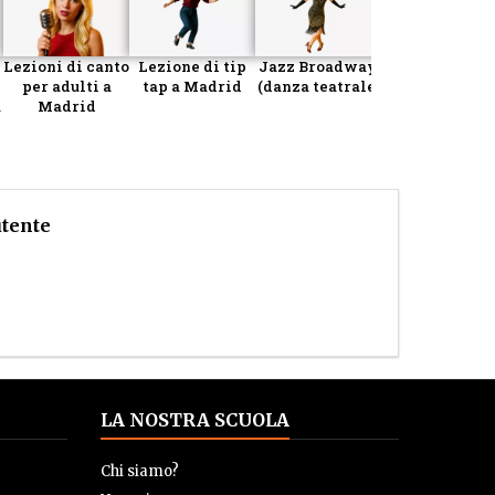
teatrale
Lezioni di canto
Lezione di tip
Jazz Broadway
per adulti a
tap a Madrid
(danza teatrale)
a
Madrid
utente
LA NOSTRA SCUOLA
Chi siamo?