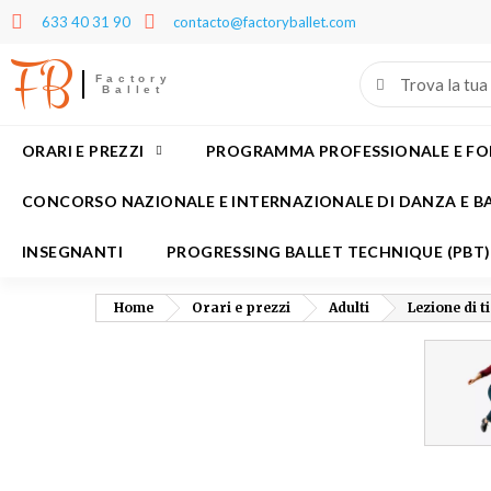
633 40 31 90
contacto@factoryballet.com
FB
L
(
C
A
Factory
Ballet
add_circle_outline
((
Dev
No
dei
ORARI E PREZZI
PROGRAMMA PROFESSIONALE E F
CONCORSO NAZIONALE E INTERNAZIONALE DI DANZA E B
INSEGNANTI
PROGRESSING BALLET TECHNIQUE (PBT)
Home
Orari e prezzi
Adulti
Lezione di t