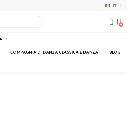
IT
×
×
×
×
CA
)
COMPAGNIA DI DANZA CLASSICA E DANZA
BLOG
i
i