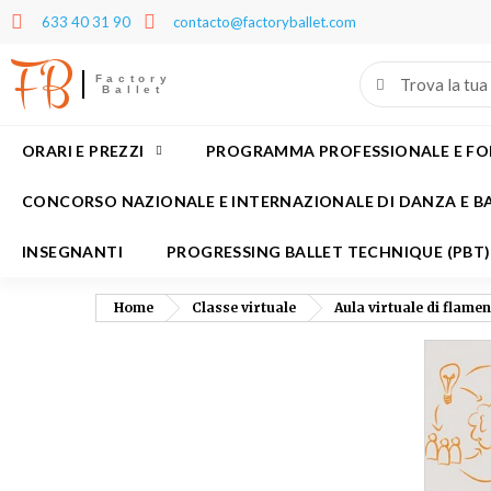
633 40 31 90
contacto@factoryballet.com
FB
L
(
C
A
Factory
Ballet
add_circle_outline
((
Dev
No
dei
ORARI E PREZZI
PROGRAMMA PROFESSIONALE E F
CONCORSO NAZIONALE E INTERNAZIONALE DI DANZA E B
INSEGNANTI
PROGRESSING BALLET TECHNIQUE (PBT)
Home
Classe virtuale
Aula virtuale di flame