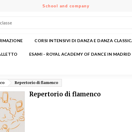
School and company
e mie liste di desideri
(modalTitle))
rea lista dei desideri
ccedi
Crea nuova lista
confirmMessage))
i avere effettuato l'accesso per salvare dei prodotti nella tua lista
me lista dei desideri
 desideri.
ORMAZIONE
CORSI INTENSIVI DI DANZA E DANZA CLASSI
((cancelText))
((modalDeleteText)
ALLETTO
ESAMI - ROYAL ACADEMY OF DANCE IN MADRID
Annulla
Acced
Annulla
Crea lista dei desider
nco
Repertorio di flamenco
Repertorio di flamenco