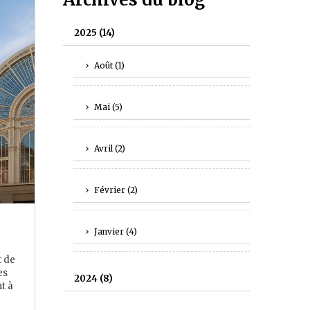
2025
(14)
Août
(1)
Mai
(5)
Avril
(2)
Février
(2)
Janvier
(4)
t de
es
2024
(8)
t à