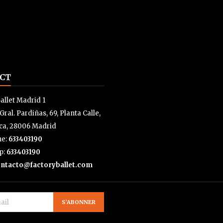
CT
allet Madrid 1
 Gral. Pardiñas, 69, Planta Calle,
a, 28006 Madrid
ne:
633403190
p:
633403190
ntacto@factoryballet.com