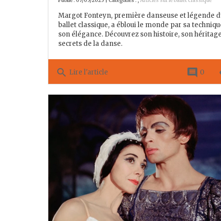
Publié : 07/05/2025 | Catégories :
,
Articles sur le ballet classique
Margot Fonteyn, première danseuse et légende d
ballet classique, a ébloui le monde par sa techniqu
son élégance. Découvrez son histoire, son héritage
secrets de la danse.
search
comment
re
0
Lire l'article