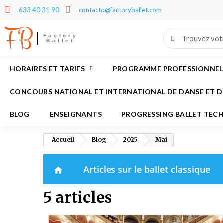
633 40 31 90
contacto@factoryballet.com
FB
M
(
C
C
Factory
Ballet
add_circle_outline
((
Vo
No
d'e
HORAIRES ET TARIFS
PROGRAMME PROFESSIONNEL
CONCOURS NATIONAL ET INTERNATIONAL DE DANSE ET D
BLOG
ENSEIGNANTS
PROGRESSING BALLET TECH
Accueil
Blog
2025
Mai
Articles sur le ballet classique
home
5 articles