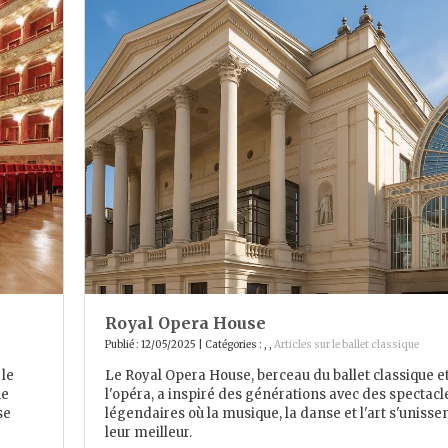
Royal Opera House
Publié : 12/05/2025 | Catégories :
,
,
Articles sur le ballet classique
 le
Le Royal Opera House, berceau du ballet classique e
ne
l'opéra, a inspiré des générations avec des spectacl
se
légendaires où la musique, la danse et l'art s'unissen
leur meilleur.