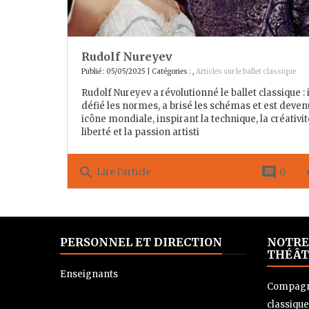
Rudolf Nureyev
Publié : 05/05/2025 | Catégories :
,
Articles sur le ballet classique
Rudolf Nureyev a révolutionné le ballet classique : i
défié les normes, a brisé les schémas et est deve
icône mondiale, inspirant la technique, la créativité
liberté et la passion artisti
search
comment
re
0
Lire l'article
PERSONNEL ET DIRECTION
NOTRE
THÉÂT
Enseignants
Compagni
classique