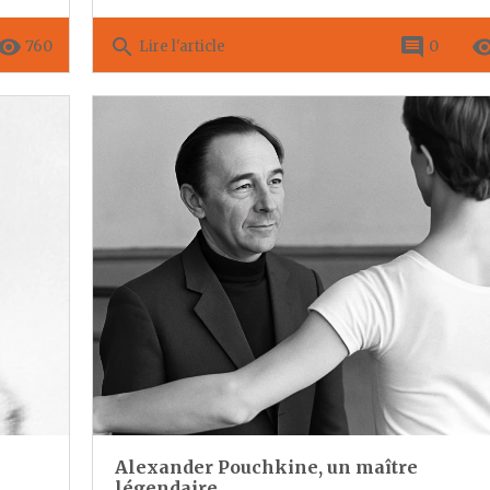
move_red_eye
search
comment
remove_re
760
0
Lire l'article
Alexander Pouchkine, un maître
légendaire