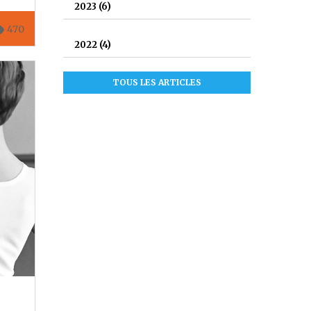
2023
(6)
d_eye
470
2022
(4)
TOUS LES ARTICLES