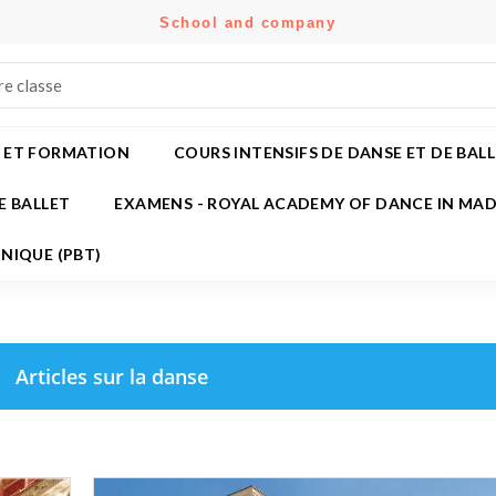
School and company
es listes
(modalTitle))
réer une liste d'envies
onnexion
Créer une nouvelle liste
confirmMessage))
us devez être connecté pour ajouter des produits à votre liste
m de la liste d'envies
nvies.
 ET FORMATION
COURS INTENSIFS DE DANSE ET DE BALL
((cancelText))
((modalDeleteText)
E BALLET
EXAMENS - ROYAL ACADEMY OF DANCE IN MAD
Annuler
Connexio
Annuler
Créer une liste d'envie
NIQUE (PBT)
Articles sur la danse