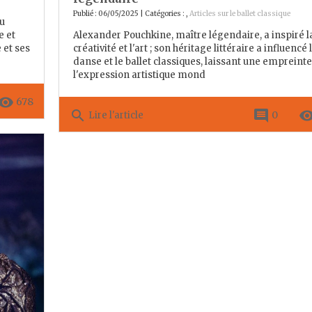
Publié : 06/05/2025 | Catégories :
,
Articles sur le ballet classique
u
e et
Alexander Pouchkine, maître légendaire, a inspiré l
 et ses
créativité et l'art ; son héritage littéraire a influencé 
danse et le ballet classiques, laissant une empreinte
l'expression artistique mond
move_red_eye
678
search
comment
remove_red_
0
Lire l'article