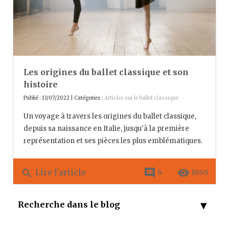
Les origines du ballet classique et son
histoire
Publié : 13/07/2022 | Catégories :
Articles sur le ballet classique
Un voyage à travers les origines du ballet classique,
depuis sa naissance en Italie, jusqu'à la première
représentation et ses pièces les plus emblématiques.
comment
remove_red_eye
search
Lire l'article
6
1050
Recherche dans le blog