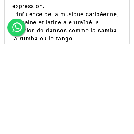
expression.
L'influence de la musique caribéenne,
africaine et latine a entraîné la
création de
danses
comme la
samba
,
la
rumba
ou le
tango
.
À partir des années 50, des
danses
twist
et le
freestyle
.
Un long parcours a eu la
danza
au long de
notre histoire, des cuevas à distance à
academias
modernas
. Parce qu'au cours de
l'histoire, nous voyons tous les
types de
danse
ont évolué jusqu'au point de
professionnalisme et dont leur exécution
dépend beaucoup d'une bonne
formation
professionnelle
, et c'est pour la
danse
plus
folklórica
, la
danse classique
ou la