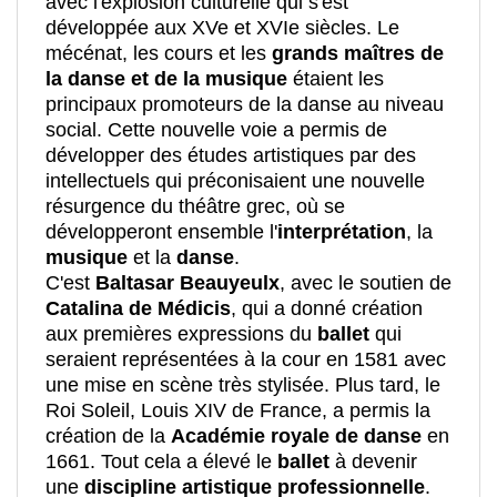
avec l'explosion culturelle qui s'est
développée aux XVe et XVIe siècles. Le
mécénat, les cours et les
grands maîtres de
la danse et de la musique
étaient les
principaux promoteurs de la danse au niveau
social. Cette nouvelle voie a permis de
développer des études artistiques par des
intellectuels qui préconisaient une nouvelle
résurgence du théâtre grec, où se
développeront ensemble l'
interprétation
, la
musique
et la
danse
.
C'est
Baltasar Beauyeulx
, avec le soutien de
Catalina de Médicis
, qui a donné création
aux premières expressions du
ballet
qui
seraient représentées à la cour en 1581 avec
une mise en scène très stylisée. Plus tard, le
Roi Soleil, Louis XIV de France, a permis la
création de la
Académie royale de danse
en
1661. Tout cela a élevé le
ballet
à devenir
une
discipline artistique professionnelle
.