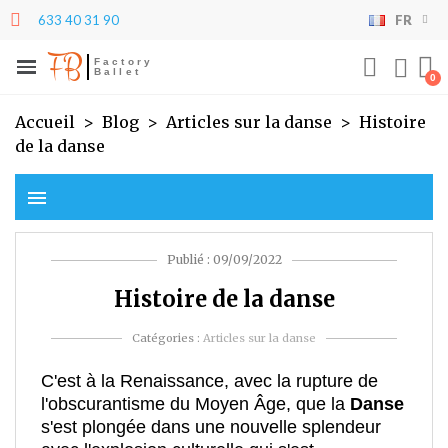
633 40 31 90
FR
×
×
×
×
Mes listes
((modalTitle))
Créer une liste d'envies
Connexion
FB
Factory
Ballet
((confirmMessage))
Vous devez être connecté pour ajouter des produits
add_circle_outline
Créer une nouvelle liste
Nom de la liste d'envies
à votre liste d'envies.
Accueil
Blog
Articles sur la danse
Histoire
de la danse
((cancelText))
((modalDeleteText))
Annuler
Connexion
menu
Annuler
Créer une liste d'envies
Publié : 09/09/2022
Histoire de la danse
Catégories :
Articles sur la danse
C'est à la Renaissance, avec la rupture de
l'obscurantisme du Moyen Âge, que la
Danse
s'est plongée dans une nouvelle splendeur